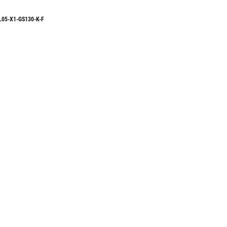
L05-X1-GS130-K-F