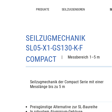
PRODUKTE
SEILZUGSENSOREN
S
SEILZUGMECHANIK
SL05-X1-GS130-K-F
COMPACT
|
Messbereich
1–5 m
Seilzugmechanik der Compact Serie mit einer
Messlänge bis zu 5 m
Preisgünstige Alternative zur SL-Baureihe
In robustem Aluminium-Gehäuse