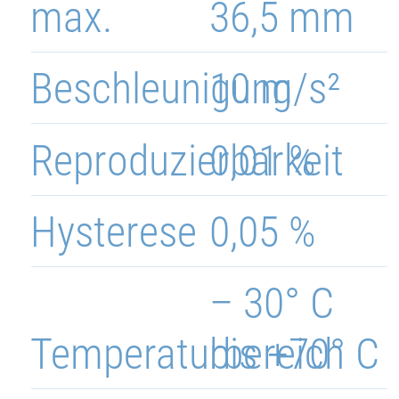
max.
36,5 mm
Beschleunigung
10 m/s²
Reproduzierbarkeit
0,01 %
Hysterese
0,05 %
– 30° C
Temperaturbereich
bis +70° C