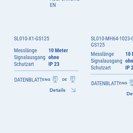
EN
SL010-X1-GS125
SL010-MH64-1023-
GS125
Messlänge
10 Meter
Messlänge
10 
Signalausgang
ohne
Signalausgang
oh
Schutzart
IP 23
Schutzart
IP 
DATENBLATT
ENG
DE
DATENBLATT
ENG
Details
De