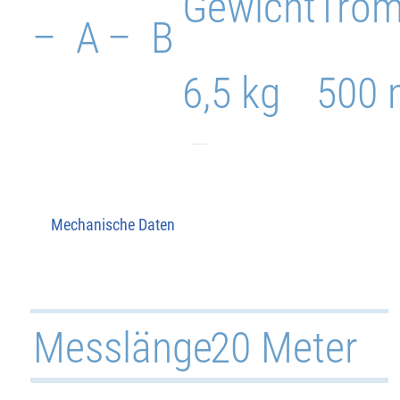
Gewicht
Tro
– A
– B
6,5 kg
500
Mechanische Daten
Messlänge
20 Meter