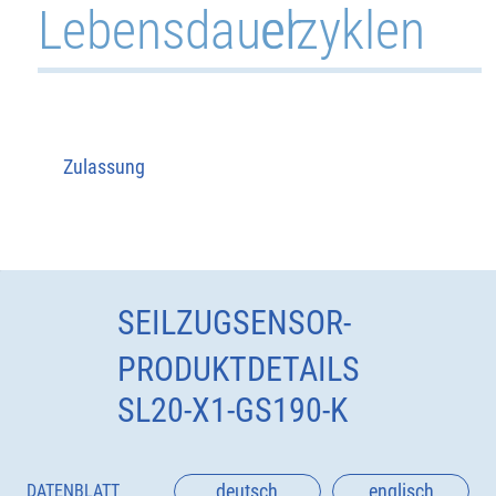
Lebensdauer
elzyklen
Zulassung
SEILZUGSENSOR-
PRODUKTDETAILS
SL20-X1-GS190-K
deutsch
englisch
DATENBLATT