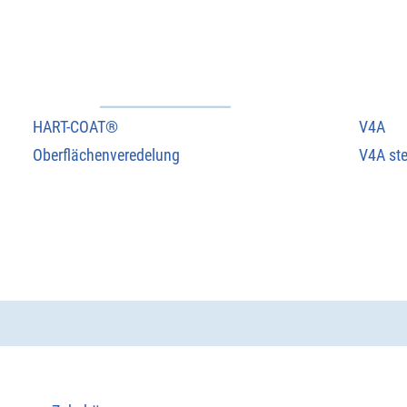
HART-COAT®
V4A
Oberflächenveredelung
V4A ste