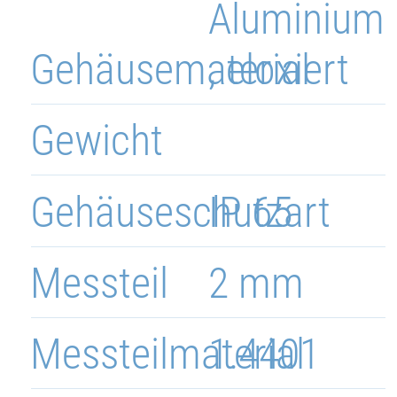
Aluminium
Gehäusematerial
, eloxiert
Gewicht
Gehäuseschutzart
IP 65
Messteil
2 mm
Messteilmaterial
1.4401