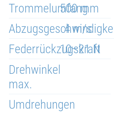
Trommelumfang
500 mm
Abzugsgeschwindigke
4 m/s
Federrückzugskraft
10–21 N
Drehwinkel
max.
Umdrehungen