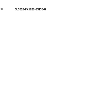
30
SL3020-PK1023-GS130-G